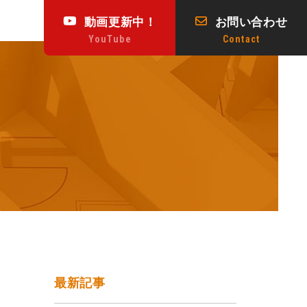
動画更新中！
お問い合わせ
動画更新中！
ビス
会社概要
アクセス
新着情報
YouTube
Contact
YouTube
最新記事